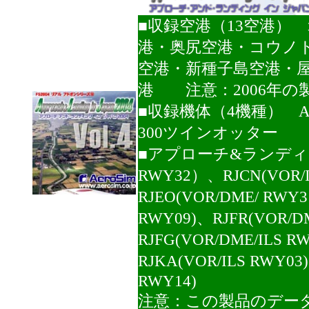
■収録空港（13空港）
港・奥尻空港・コウノ
空港・新種子島空港・
港 注意：2006年の
■収録機体（4機種） A321
300ツインオッター
■アプローチ&ランディ
RWY32）、RJCN(VOR/I
RJEO(VOR/DME/ RWY3
RWY09)、RJFR(VOR/D
RJ
FG
(VOR/DME/ILS R
RJKA(VOR/ILS RWY03
RWY14)
注意：この製品のデータ