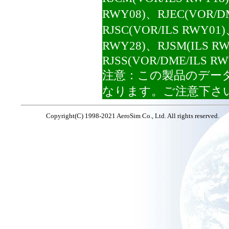
RWY08)
、
RJ
EC
(VOR/D
RJSC(VOR/ILS RWY01)
RWY28)
、
RJSM(ILS R
RJSS(VOR/DME/ILS RW
注意：この製品のデータ
なります。ご注意下さ
Copyright(C) 1998-2021 AeroSim Co., Ltd. All rights reserved.