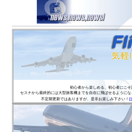
初心者から楽しめる、初心者にこそ読んで
セスナから最終的には大型旅客機までを自在に飛ばせるようにな
不定期更新ではありますが、是非お楽しみ下さい！
F