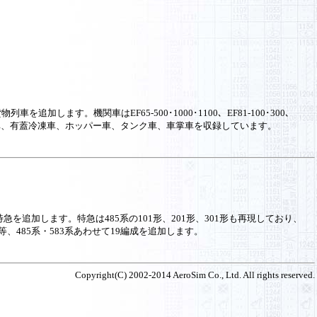
す。機関車はEF65-500･1000･1100、EF81-100･300、
蓋貨車、有蓋冷凍車、ホッパー車、タンク車、車掌車を収録しています。
を追加します。特急は485系の101形、201形、301形も再現しており、
485系・583系あわせて19編成を追加します。
Copyright(C) 2002-2014 AeroSim Co., Ltd. All rights reserved.