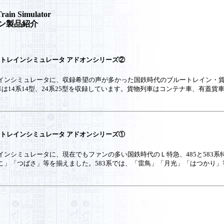
Train Simulator
ン製品紹介
 トレインシミュレータ アドオンシリーズ②
ミュレータに、収録希望の声が多かった国鉄時代のブルートレイン・貨物列車を追加しま
、客車は14系14型、24系25型を収録しています。貨物列車はコンテナ車、有
 トレインシミュレータ アドオンシリーズ①
シミュレータに、現在でもファンの多い国鉄時代のＬ特急、485と583系特急
」「つばさ」等を揃えました。583系では、「雷鳥」「月光」「はつかり」等、